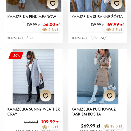
KAMIZELKA PINK MEADOW
KAMIZELKA SUSANNE ŻÓŁTA
56.00 zł
69.99 zł
139.99 zł
139.99 zł
2.8 zł
3.5 zł
S
M
L
S/M
M/L
ROZMIARY:
ROZMIARY:
-50%
KAMIZELKA SUNNY WEATHER
KAMIZELKA PUCHOWA Z
GRAY
PASKIEM ROSITA
109.99 zł
219.99 zł
269.99 zł
13.5 zł
5.5 zł