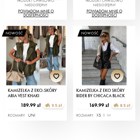
PRODUKT CHWILOWO
PRODUKT CHWILOWO
NIEDOSTĘPNY
NIEDOSTĘPNY
POWIADOM MNIE O
POWIADOM MNIE O
DOSTĘPNOŚCI
DOSTĘPNOŚCI
NOWOŚĆ
NOWOŚĆ
KAMIZELKA Z EKO-SKÓRY
KAMIZELKA Z EKO SKÓRY
ARIA VEST KHAKI
RIDER BY CHICACA BLACK
189.99 zł
169.99 zł
9.5 zł
8.5 zł
UNI
XS
S
M
ROZMIARY:
ROZMIARY: