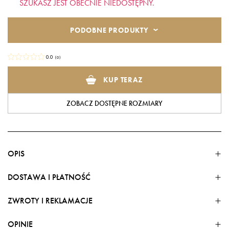
SZUKASZ JEST OBECNIE NIEDOSTĘPNY.
PODOBNE PRODUKTY
0.0
(
0
)
KUP TERAZ
ZOBACZ DOSTĘPNE ROZMIARY
OPIS
DOSTAWA I PŁATNOŚĆ
ZWROTY I REKLAMACJE
FORMY DOSTAWY
Dostawa w kraju
OPINIE