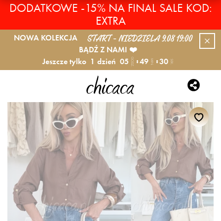
DODATKOWE -15% NA FINAL SALE KOD:
EXTRA
START - NIEDZIELA 9.08 19:00
NOWA KOLEKCJA
BĄDŹ Z NAMI ❤️
Jeszcze tylko
1
dzień
05
49
29
GODZ.
MIN.
SEK.