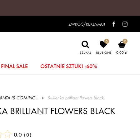
ZWRÓĆ/REKLAMUJ
0
0
0.00 zł
SZUKAJ
ULUBIONE
FINAL SALE
OSTATNIE SZTUKI -60%
ANTA IS COMING...
sukienka brilliant flowers black
A BRILLIANT FLOWERS BLACK
0.0
(
0
)