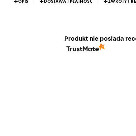
OPIS
DOSTAWA I PŁATNOŚĆ
ZWROTY I R
Produkt nie posiada rec