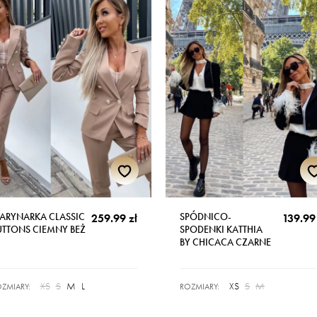
ARYNARKA CLASSIC
SPÓDNICO-
259.99 zł
139.99 
UTTONS CIEMNY BEŻ
SPODENKI KATTHIA
BY CHICACA CZARNE
XS
S
M
L
XS
S
M
ZMIARY:
ROZMIARY: