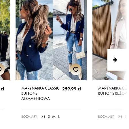
MARYNARKA CLASSIC
MARYNARKA CLA
zł
259.99 zł
BUTTONS
BUTTONS BEŻOW
ATRAMENTOWA
XS
S
M
L
XS
S
ROZMIARY:
ROZMIARY: