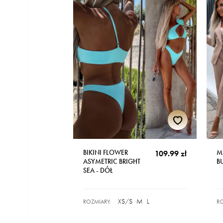
BIKINI FLOWER
M
109.99 zł
ASYMETRIC BRIGHT
B
SEA - DÓŁ
XS/S
M
L
ROZMIARY:
RO