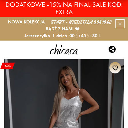
DODATKOWE -15% NA FINAL SALE KOD:
EXTRA
START - NIEDZIELA 9.08 19:00
NOWA KOLEKCJA
BĄDŹ Z NAMI ❤️
Jeszcze tylko
1
dzień
00
45
29
GODZ.
MIN.
SEK.
-60%