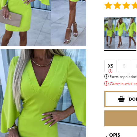
XS
S
Rozmiary niedost
Ostatnie sztuki r
DO
OPIS