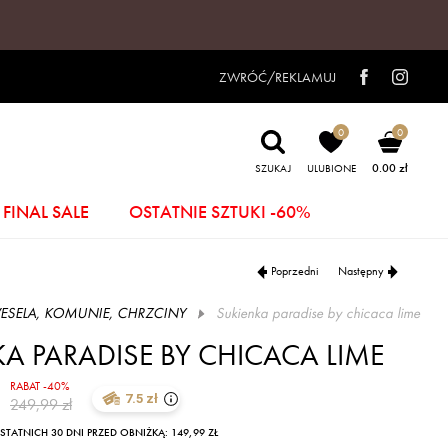
ZWRÓĆ/REKLAMUJ
0
0
0.00 zł
SZUKAJ
ULUBIONE
FINAL SALE
OSTATNIE SZTUKI -60%
Poprzedni
Następny
ESELA, KOMUNIE, CHRZCINY
sukienka paradise by chicaca lime
A PARADISE BY CHICACA LIME
RABAT -40%
7.5 zł
249,99 zł
TATNICH 30 DNI PRZED OBNIŻKĄ: 149,99 ZŁ