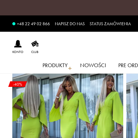
NAPISZ DO NAS
STATUS ZAMÓWIENIA
+48 22 49 02 866
KONTO
CLUB
PRODUKTY
NOWOŚCI
PRE ORD
-40%