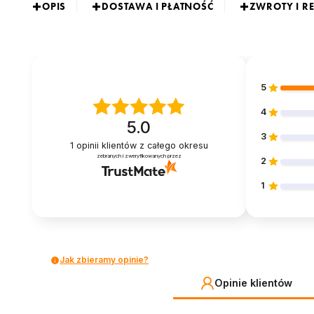
OPIS
DOSTAWA I PŁATNOŚĆ
ZWROTY I R
5
4
5.0
3
1
opinii klientów
z całego okresu
zebranych i zweryfikowanych przez
2
1
Jak zbieramy opinie?
Opinie klientów