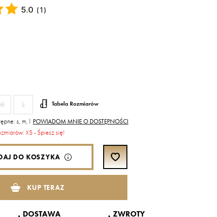
5.0
(
1
)
M
L
Tabela Rozmiarów
ępne: s, m, l
POWIADOM MNIE O DOSTĘPNOŚCI
ozmiarów: XS - Śpiesz się!
DAJ DO KOSZYKA
KUP TERAZ
DOSTAWA
ZWROTY