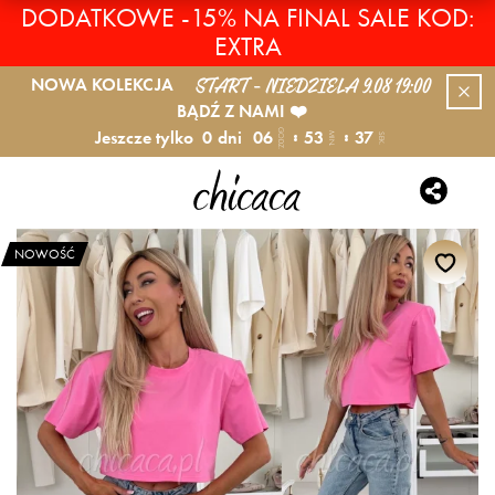
DODATKOWE -15% NA FINAL SALE KOD:
EXTRA
START - NIEDZIELA 9.08 19:00
NOWA KOLEKCJA
BĄDŹ Z NAMI ❤️
Jeszcze tylko
0
dni
06
53
37
GODZ.
MIN.
SEK.
NOWOŚĆ