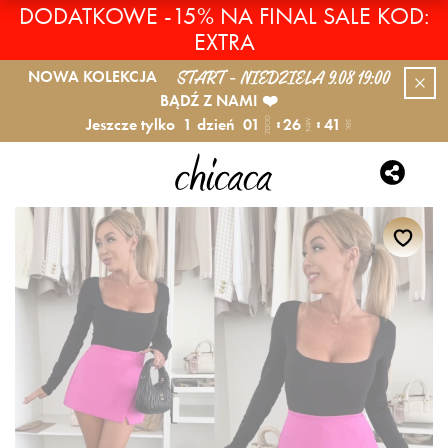
DODATKOWE -15% NA FINAL SALE KOD:
EXTRA
START - NIEDZIELA 9.08 19:00
NOWA KOLEKCJA
BĄDŹ Z NAMI ❤️
Jeszcze tylko
1
dzień
01
26
41
GODZ.
MIN.
SEK.