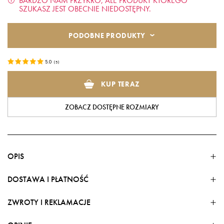
BARDZO NAM PRZYKRO, ALE PRODUKT KTÓREGO
SZUKASZ JEST OBECNIE NIEDOSTĘPNY.
PODOBNE PRODUKTY
5.0
(
5
)
KUP TERAZ
ZOBACZ DOSTĘPNE ROZMIARY
OPIS
DOSTAWA I PŁATNOŚĆ
ZWROTY I REKLAMACJE
FORMY DOSTAWY
Dostawa w kraju