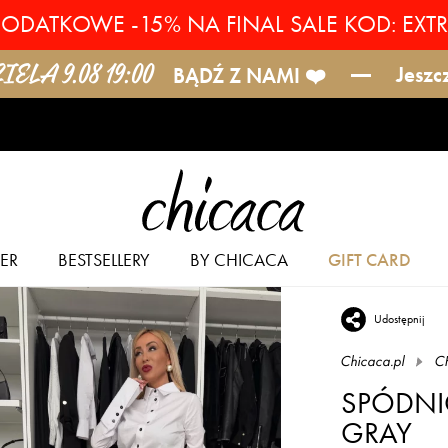
ODATKOWE -15% NA FINAL SALE KOD: EXT
ELA 9.08 19:00
Jeszc
BĄDŹ Z NAMI ❤️
ER
BESTSELLERY
BY CHICACA
GIFT CARD
Udostępnij
Chicaca.pl
C
SPÓDNI
GRAY