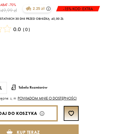
RABAT -70%
-15% KOD: EXTRA
2.25 zł
149,99 zł
TATNICH 30 DNI PRZED OBNIŻKĄ: 45,00 ZŁ
0.0
(
0
)
L
Tabela Rozmiarów
ępne: s, m
POWIADOM MNIE O DOSTĘPNOŚCI
DAJ DO KOSZYKA
KUP TERAZ