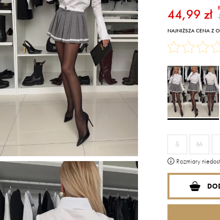
44,99 zł
NAJNIŻSZA CENA Z OS
S
M
Rozmiary niedost
DO