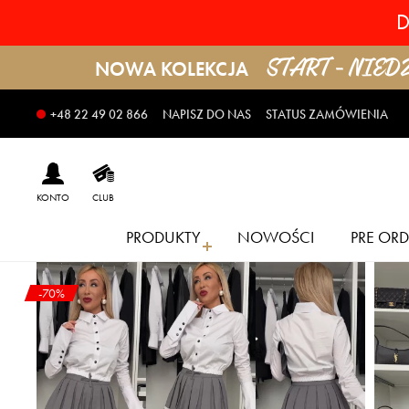
D
START - NIEDZI
NOWA KOLEKCJA
NAPISZ DO NAS
STATUS ZAMÓWIENIA
+48 22 49 02 866
KONTO
CLUB
PRODUKTY
NOWOŚCI
PRE ORD
-70%