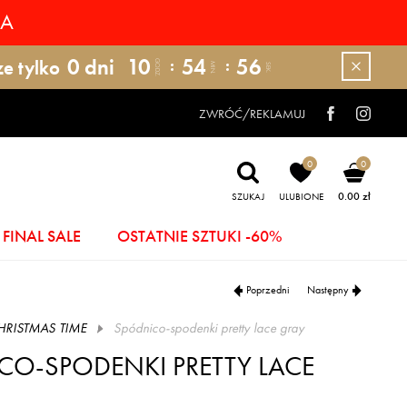
RA
0
dni
10
54
54
ze tylko
GODZ.
MIN.
SEK.
ZWRÓĆ/REKLAMUJ
0
0
0.00 zł
SZUKAJ
ULUBIONE
FINAL SALE
OSTATNIE SZTUKI -60%
Poprzedni
Następny
HRISTMAS TIME
spódnico-spodenki pretty lace gray
CO-SPODENKI PRETTY LACE