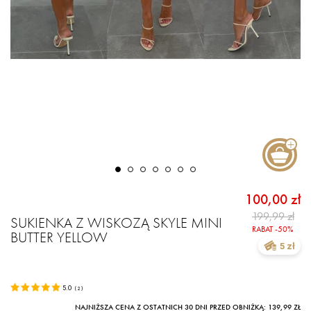
100,00 zł
199,99 zł
SUKIENKA Z WISKOZĄ SKYLE MINI
RABAT -50%
BUTTER YELLOW
5 zł
5.0
(
2
)
NAJNIŻSZA CENA Z OSTATNICH 30 DNI PRZED OBNIŻKĄ: 139,99 ZŁ