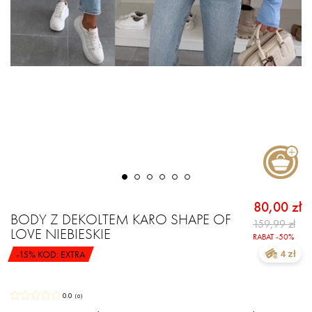
80,00 zł
BODY Z DEKOLTEM KARO SHAPE OF
159,99 zł
LOVE NIEBIESKIE
RABAT -50%
-15% KOD: EXTRA
4 zł
0.0
(
0
)