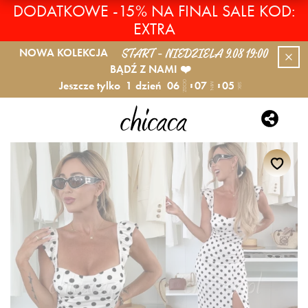
DODATKOWE -15% NA FINAL SALE KOD:
EXTRA
START - NIEDZIELA 9.08 19:00
NOWA KOLEKCJA
BĄDŹ Z NAMI ❤️
Jeszcze tylko
1
dzień
06
07
05
GODZ.
MIN.
SEK.