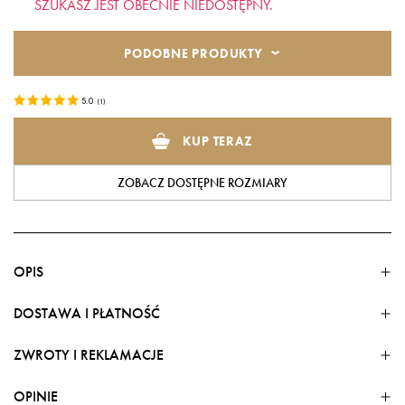
SZUKASZ JEST OBECNIE NIEDOSTĘPNY.
PODOBNE PRODUKTY
5.0
(
1
)
KUP TERAZ
ZOBACZ DOSTĘPNE ROZMIARY
OPIS
DOSTAWA I PŁATNOŚĆ
ZWROTY I REKLAMACJE
FORMY DOSTAWY
Zmysłowa, letnia sukienka w pięknym princie, która
Dostawa w kraju
OPINIE