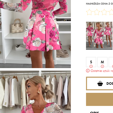
NAJNIŻSZA CENA Z OS
S
M
Ostatnie sztuki r
DO