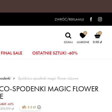
ZWRÓĆ/REKLAMUJ
0
0
0.00 zł
SZUKAJ
ULUBIONE
FINAL SALE
OSTATNIE SZTUKI -60%
odenki
spódnico-spodenki magic flower różowe
CO-SPODENKI MAGIC FLOWER
E
RABAT -60%
3.2 zł
159,99 zł