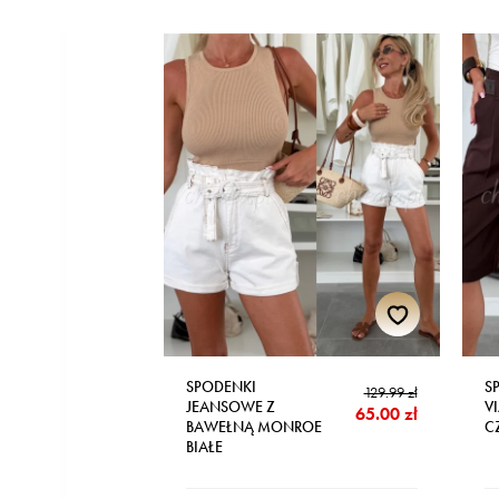
SPODENKI
S
129.99 zł
JEANSOWE Z
V
65.00 zł
BAWEŁNĄ MONROE
C
BIAŁE