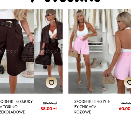
PODENKI BERMUDY
SPODENKI LIFESTYLE
219.99 zł
149.99
IA TORINO
BY CHICACA
88.00 zł
60.00 
ZEKOLADOWE
RÓŻOWE