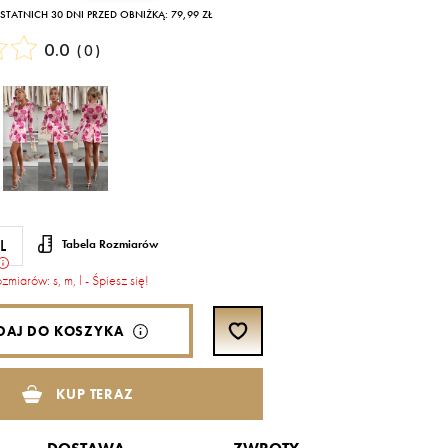
TATNICH 30 DNI PRZED OBNIŻKĄ: 79,99 ZŁ
0.0
(
0
)
L
Tabela Rozmiarów
ozmiarów: s, m, l - Śpiesz się!
DAJ DO KOSZYKA
KUP TERAZ