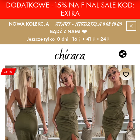
DODATKOWE -15% NA FINAL SALE KOD:
EXTRA
START - NIEDZIELA 9.08 19:00
NOWA KOLEKCJA
BĄDŹ Z NAMI ❤️
Jeszcze tylko
0
dni
16
41
24
GODZ.
MIN.
SEK.
-40%