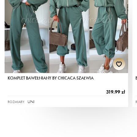
Belgia -
60,00 zł
- prasowanie temp. max 200 C.
Chorwacja-
60,00 zł
Dania -
60,00 zł
Kolor produktu w rzeczywistości może nieco różnić się od
Estonia -
60,00 zł
widocznych na zdjęciu ze względu na indywidualne
Francja I (kontynent) -
60,00 zł
ustawienia monitora czy telefonu.
Irlandia -
60,00 zł
Litwa -
60,00 zł
Łotwa -
60,00 zł
Jak dokonać zwrotu lub reklamacji?
Hiszpania (kontynent) -
60,00 zł
SPOSÓB I
Słowacja -
60,00 zł
KOMPLET BAWEŁNIANY BY CHICACA SZAŁWIA
Szwecja -
60,00 zł
Wejdź na:
www.chicaca.pl/zwrot-reklamacja
wpisz
Rumunia -
60,00 zł
numer zamówienia oraz adres e-mail.
319.99 zł
Bułgaria -
60,00 zł
Kliknij w link wysłany na podanego e-maila i wypełnij
UNI
ROZMIARY:
Słowenia -
60,00 zł
formularz zwrotu/reklamacji.
Węgry -
60,00 zł
Zapakuj zwracane produkty i dołącz wydrukowany
Włochy -
60,00 zł
formularz.
Jeśli nie posiadasz drukarki, formularz możesz przepisać