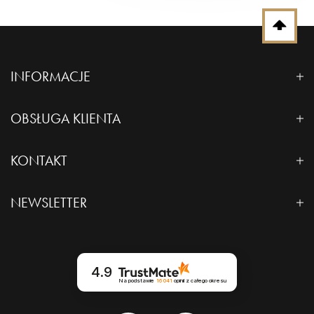
ręcznie.
Poniższe przesyłki międzynarodowe są realizowane Pocztą
Paczkę odeślij na adres:
Polską:
chicaca.pl
ul. Brzezińska 48d,
Szwajcaria -
55 zł
INFORMACJE
44-203 Rybnik.
Norwegia -
55 zł
Nie odbieramy paczek za pobraniem oraz z
Kanada -
140
zł
Polityka prywatności
paczkomatów.
OBSŁUGA KLIENTA
SPOSÓB II -
O nas
Od 13.11.2020 do odwołania zawieszenie przyjmowania
Dostawa i płatność
KONTAKT
przesyłek pocztowych i przesyłek do:
Kontakt
Zwroty i reklamacje
Zaloguj się na swoje konto w chicaca.pl
Rosja
NEWSLETTER
Zgłoś chęć zwrotu/reklamacji w historii zamówień
Regulamin
FAQ
Od 20.12.2020 do odwołania zawieszenie przyjmowania
wypełniając formularz.
Regulamin klubu
przesyłek pocztowych i przesyłek do:
Wydrukuj formularz zwrotu/reklamacji i dołącz
do odsyłanego produktu.
Wielkiej Brytanii
Cookies - ustawienia
4.9
Paczkę odeślij na adres:
Na podstawie
16 041
opinii
z całego okresu
Od 25.08.2025 do odwołania zawieszenie przyjmowania
chicaca.pl
przesyłek pocztowych i przesyłek do:
ul. Brzezińska 48d,