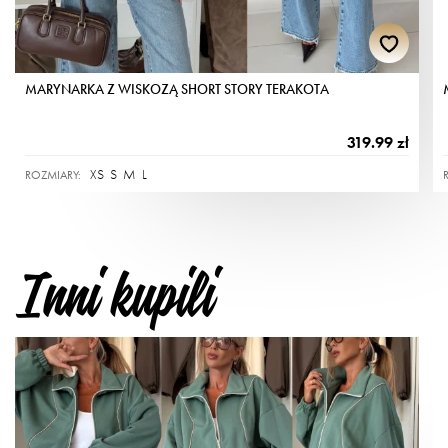
Zagraniczne
Produkt wyprodukowany w Polsce.
Bezpieczny serwis przelewów natychmiastowych Przelewy24
MARYNARKA Z WISKOZĄ SHORT STORY TERAKOTA
Płatności kartą
Wymiary mogą się różnić +/- 2 cm w stosunku do podanych
Apple Pay
wymiarów na stronie.
319.99 zł
Google Pay
XS
S
M
L
ROZMIARY:
Modelka: wzrost 162cm, nosi rozmiar XS.
PayPal
Na zdjęciu założony jest zawsze najmniejszy możliwy
rozmiar.
Dostawa międzynarodowa
Inni kupili
Przepis prania i konserwacji:
Wszystkie przesyłki międzynarodowe są realizowane
kurierem GLS po przedpłacie na konto.
- pranie w temp. 40 C,
tutaj
rozwiń - więcej informacji
Niemcy -
45,00 zł
- nie można wybielać,
Holandia -
50,00 zł
- nie czyścić chemicznie,
Czechy -
47,00 zł
Austria -
60,00 zł
- nie suszyć w suszarce bębnowej,