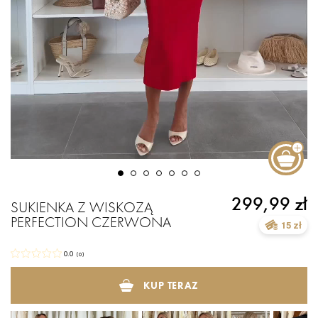
299,99 zł
SUKIENKA Z WISKOZĄ
PERFECTION CZERWONA
15 zł
0.0
(
0
)
KUP TERAZ