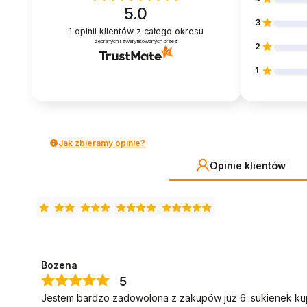
5.0
3
1
opinii klientów
z całego okresu
zebranych i zweryfikowanych przez
2
1
Jak zbieramy opinie?
Opinie klientów
Bozena
5
Jestem bardzo zadowolona z zakupów już 6. sukienek kupi