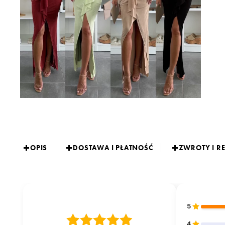
OPIS
DOSTAWA I PŁATNOŚĆ
ZWROTY I R
5
4