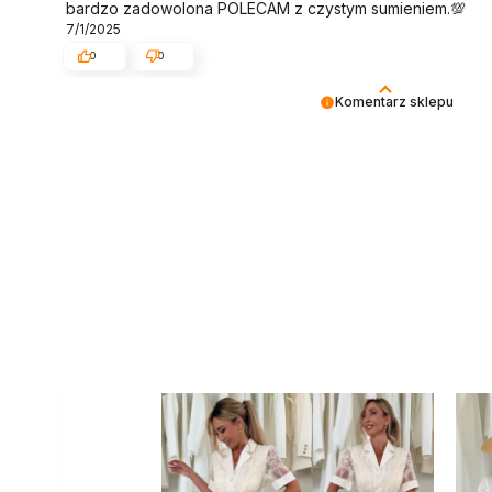
bardzo zadowolona POLECAM z czystym sumieniem.💯
7/1/2025
0
0
Komentarz sklepu
Szalenie nam miło, że jesteś zadowolona! Bardzo nam zal
tak jak tego oczekujesz. Dziękujemy za informację, że ws
Chicaca Team.