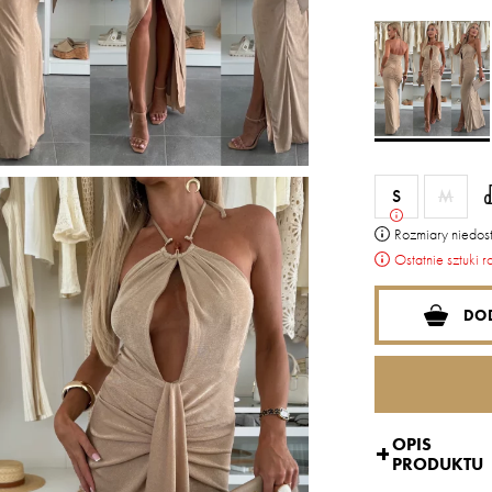
S
M
Rozmiary niedos
Ostatnie sztuki r
DO
OPIS
PRODUKTU