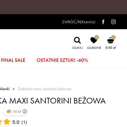
ZWRÓĆ/REKLAMUJ
0
0
0.00 zł
SZUKAJ
ULUBIONE
FINAL SALE
OSTATNIE SZTUKI -60%
kienki
sukienka maxi santorini beżowa
KA MAXI SANTORINI BEŻOWA
14 zł
5.0
(
1
)