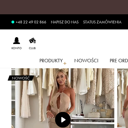
NAPISZ DO NAS
STATUS ZAMÓWIENIA
+48 22 49 02 866
KONTO
CLUB
PRODUKTY
NOWOŚCI
PRE ORD
NOWOŚĆ