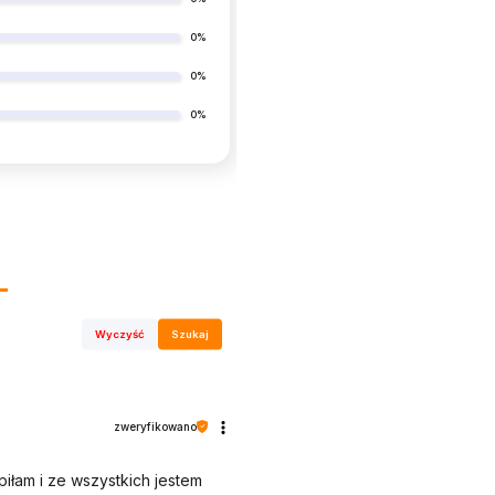
0%
0%
0%
Wyczyść
Szukaj
zweryfikowano
łam i ze wszystkich jestem