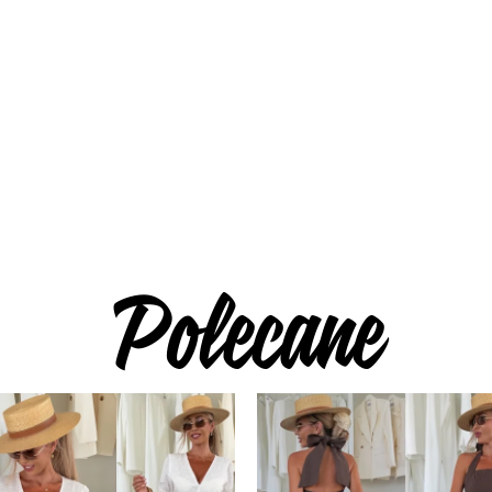
eży aby paczki przychodziły
zystko ok. Pozdrawiamy,
Polecane