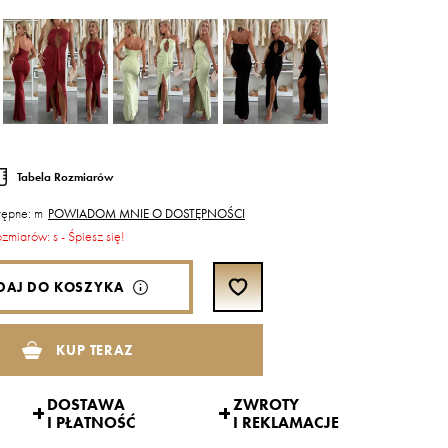
Tabela Rozmiarów
tępne: m
POWIADOM MNIE O DOSTĘPNOŚCI
ozmiarów: s - Śpiesz się!
DAJ DO KOSZYKA
KUP TERAZ
DOSTAWA
ZWROTY
I PŁATNOŚĆ
I REKLAMACJE