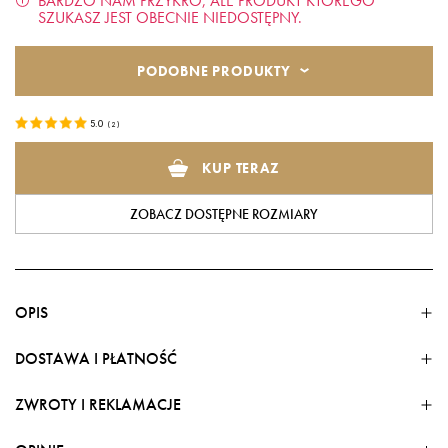
BARDZO NAM PRZYKRO, ALE PRODUKT KTÓREGO
SZUKASZ JEST OBECNIE NIEDOSTĘPNY.
PODOBNE PRODUKTY
5.0
(
2
)
KUP TERAZ
ZOBACZ DOSTĘPNE ROZMIARY
OPIS
DOSTAWA I PŁATNOŚĆ
ZWROTY I REKLAMACJE
FORMY DOSTAWY
Poznaj naszą elegancką sukienkę mini z trójwymiarowymi
Dostawa w kraju