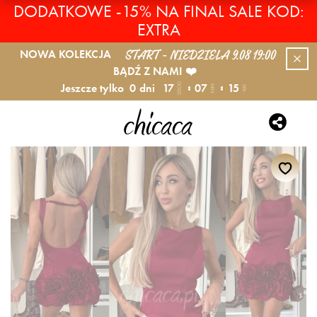
DODATKOWE -15% NA FINAL SALE KOD:
EXTRA
START - NIEDZIELA 9.08 19:00
NOWA KOLEKCJA
BĄDŹ Z NAMI ❤️
Jeszcze tylko
0
dni
17
07
15
GODZ.
MIN.
SEK.