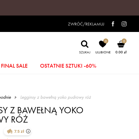
ZWRÓĆ/REKLAMUJ
0
0
0.00 zł
SZUKAJ
ULUBIONE
FINAL SALE
OSTATNIE SZTUKI -60%
podnie
legginsy z bawełną yoko pudrowy róż
SY Z BAWEŁNĄ YOKO
WY RÓŻ
7.5 zł