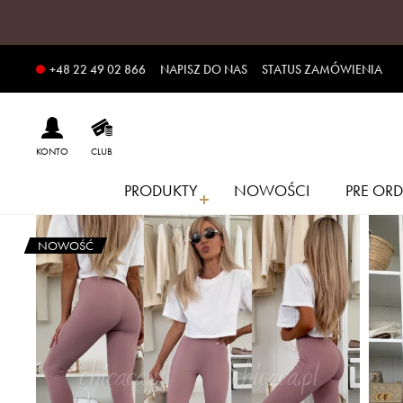
NAPISZ DO NAS
STATUS ZAMÓWIENIA
+48 22 49 02 866
KONTO
CLUB
PRODUKTY
NOWOŚCI
PRE ORD
NOWOŚĆ