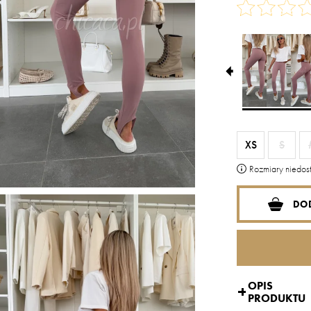
XS
S
Rozmiary niedost
DO
OPIS
PRODUKTU