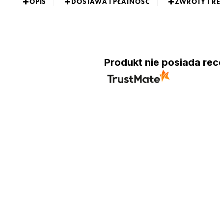
OPIS
DOSTAWA I PŁATNOŚĆ
ZWROTY I R
Produkt nie posiada rec