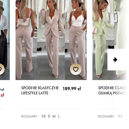
SPODNIE KLASYCZNE
SPODNIE CLASSIC
189.99 zł
 zł
LIFESTYLE LATTE
GUMKĄ PISTACJ
zł
XS
S
M
L
XS
S
ROZMIARY:
ROZMIARY: