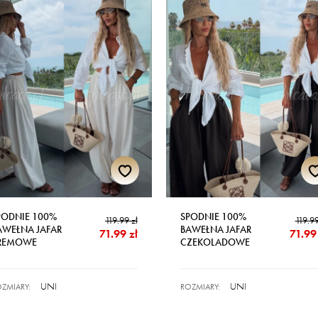
PODNIE 100%
SPODNIE 100%
119.99 zł
119.99
AWEŁNA JAFAR
BAWEŁNA JAFAR
71.99 zł
71.99 
REMOWE
CZEKOLADOWE
UNI
UNI
ZMIARY:
ROZMIARY: