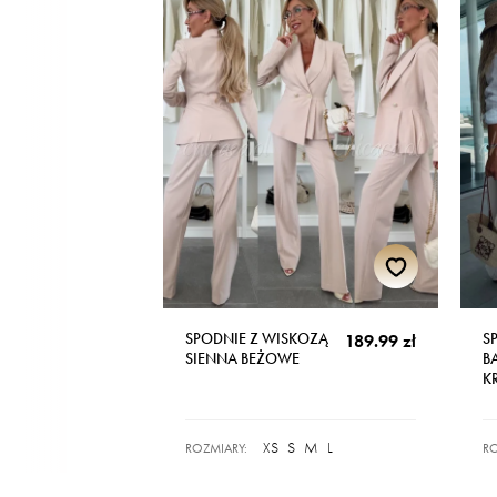
SPODNIE Z WISKOZĄ
S
189.99 zł
SIENNA BEŻOWE
B
K
XS
S
M
L
ROZMIARY:
RO