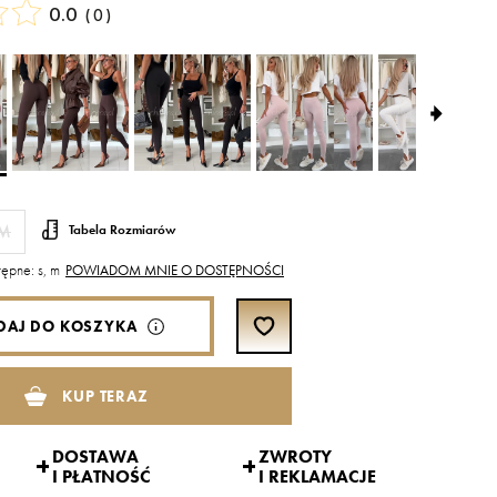
0.0
(
0
)
M
Tabela Rozmiarów
ępne: s, m
POWIADOM MNIE O DOSTĘPNOŚCI
DAJ DO KOSZYKA
KUP TERAZ
DOSTAWA
ZWROTY
I PŁATNOŚĆ
I REKLAMACJE