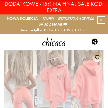
DODATKOWE -15% NA FINAL SALE KOD:
EXTRA
START - NIEDZIELA 9.08 19:00
NOWA KOLEKCJA
BĄDŹ Z NAMI ❤️
Jeszcze tylko
0
dni
07
12
16
GODZ.
MIN.
SEK.