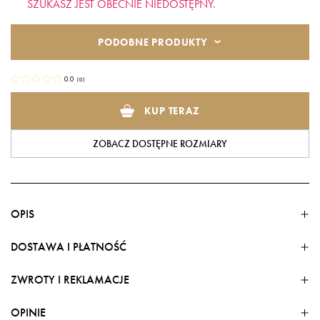
SZUKASZ JEST OBECNIE NIEDOSTĘPNY.
PODOBNE PRODUKTY
0.0
(
0
)
KUP TERAZ
ZOBACZ DOSTĘPNE ROZMIARY
OPIS
DOSTAWA I PŁATNOŚĆ
ZWROTY I REKLAMACJE
FORMY DOSTAWY
Dostawa w kraju
OPINIE