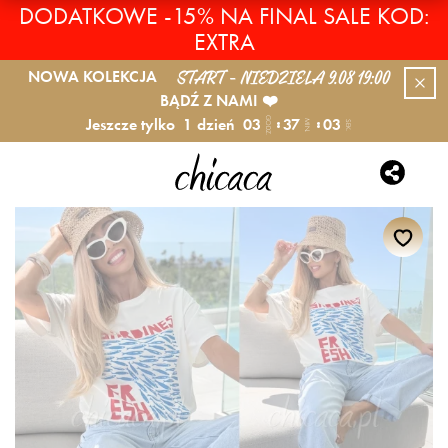
DODATKOWE -15% NA FINAL SALE KOD:
EXTRA
START - NIEDZIELA 9.08 19:00
NOWA KOLEKCJA
BĄDŹ Z NAMI ❤️
Jeszcze tylko
1
dzień
03
37
02
GODZ.
MIN.
SEK.