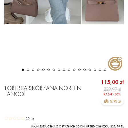
115,00 zł
TOREBKA SKÓRZANA NOREEN
229,99 zł
FANGO
RABAT -50%
5.75 zł
0.0
(
0
)
NAJNIŻSZA CENA Z OSTATNICH 30 DNI PRZED OBNIŻKĄ: 229,99 ZŁ