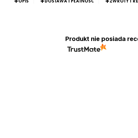
OPIS
DOSTAWA I PŁATNOŚĆ
ZWROTY I R
Produkt nie posiada rec