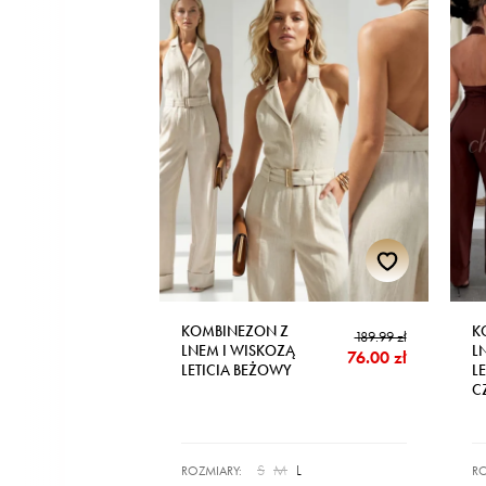
KOMBINEZON Z
K
189.99 zł
LNEM I WISKOZĄ
L
76.00 zł
LETICIA BEŻOWY
LE
C
S
M
L
ROZMIARY:
RO