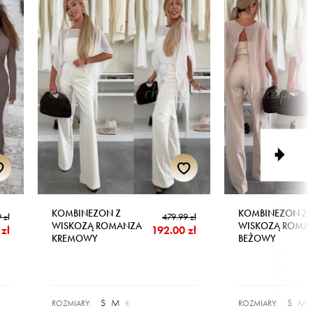
KOMBINEZON Z
KOMBINEZON Z
 zł
479.99 zł
WISKOZĄ ROMANZA
WISKOZĄ ROMA
zł
192.00 zł
KREMOWY
BEŻOWY
S
M
L
S
M
ROZMIARY:
ROZMIARY: