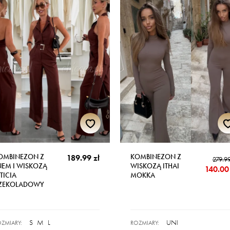
OMBINEZON Z
KOMBINEZON Z
189.99 zł
279.99
NEM I WISKOZĄ
WISKOZĄ ITHAI
140.00 
TICIA
MOKKA
ZEKOLADOWY
S
M
L
UNI
ZMIARY:
ROZMIARY: