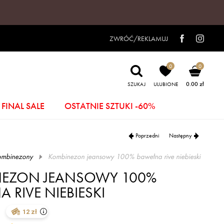
ZWRÓĆ/REKLAMUJ
0
0
0.00 zł
SZUKAJ
ULUBIONE
FINAL SALE
OSTATNIE SZTUKI -60%
Poprzedni
Następny
ombinezony
kombinezon jeansowy 100% bawełna rive niebieski
EZON JEANSOWY 100%
 RIVE NIEBIESKI
12 zł