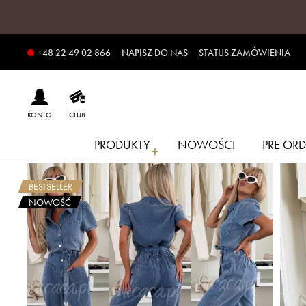
NAPISZ DO NAS
STATUS ZAMÓWIENIA
+48 22 49 02 866
KONTO
CLUB
PRODUKTY
NOWOŚCI
PRE ORD
BESTSELLER
NOWOŚĆ