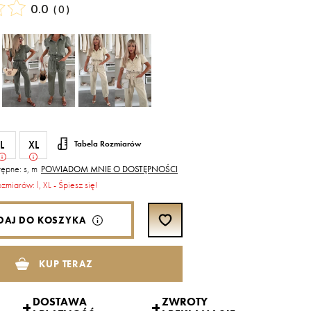
0.0
(
0
)
L
XL
Tabela Rozmiarów
ępne: s, m
POWIADOM MNIE O DOSTĘPNOŚCI
ozmiarów: l, XL - Śpiesz się!
DAJ DO KOSZYKA
KUP TERAZ
DOSTAWA
ZWROTY