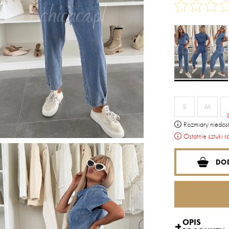
S
M
Rozmiary niedost
Ostatnie sztuki r
DO
OPIS