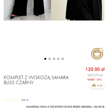
120.00 zł
239,99 zł
KOMPLET Z WISKOZĄ SAHARA
RABAT -50%
BLISS CZARNY
6 zł
0.0
(
0
)
NAJNIŻSZA CENA Z OSTATNICH 30 DNI PRZED OBNIŻKĄ: 120,00 ZŁ