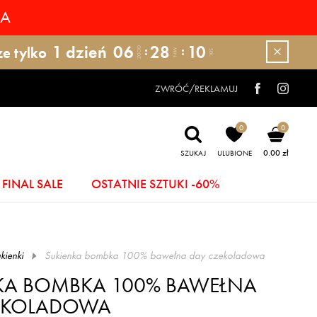
RA
1
dzień
06
28
09
ze tylko
GODZ.
MIN.
SEK.
ZWRÓĆ/REKLAMUJ
0
0
0.00 zł
SZUKAJ
ULUBIONE
FINAL SALE
OSTATNIE SZTUKI -60%
kienki
sukienka bombka 100% bawełna day czekoladowa
KA BOMBKA 100% BAWEŁNA
EKOLADOWA