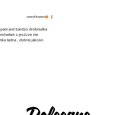
zweryfikowano
pani jest bardzo drobniutka
omówiłam s jeszcze nie
nka ładna , dobrej jakości
emy, aby sprostać
, że nam się udało. Mamy
m ❤
Polecane