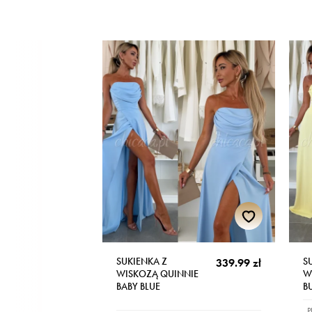
SUKIENKA Z
S
339.99 zł
WISKOZĄ QUINNIE
W
BABY BLUE
B