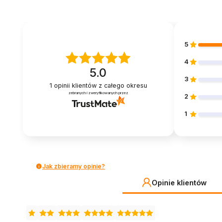
5
4
5.0
3
1
opinii klientów
z całego okresu
zebranych i zweryfikowanych przez
2
1
Jak zbieramy opinie?
Opinie klientów