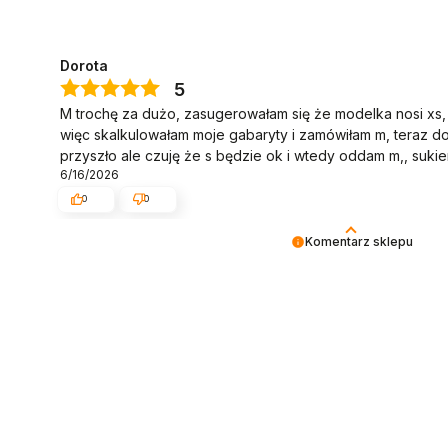
Dorota
5
M trochę za dużo, zasugerowałam się że modelka nosi xs, 
więc skalkulowałam moje gabaryty i zamówiłam m, teraz d
przyszło ale czuję że s będzie ok i wtedy oddam m,, sukie
6/16/2026
0
0
Komentarz sklepu
Bardzo cieszy nas Twoja świetna recenzja! Ciężko pracuj
wymaganiom klientów takich jak Ty i jesteśmy zadowoleni
nadzieję, że do nas wrócisz :) Pozdrawiamy Chicaca Tea