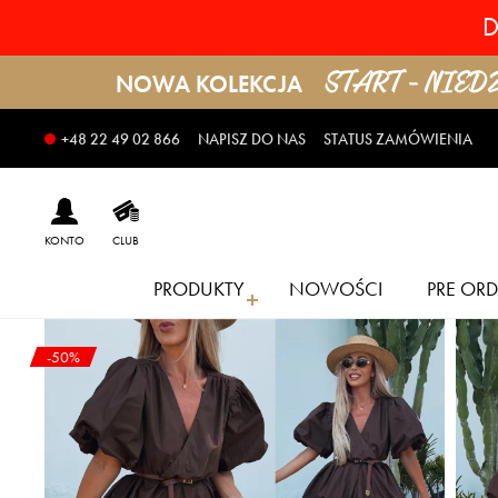
D
START - NIEDZI
NOWA KOLEKCJA
NAPISZ DO NAS
STATUS ZAMÓWIENIA
+48 22 49 02 866
KONTO
CLUB
PRODUKTY
NOWOŚCI
PRE ORD
-50%