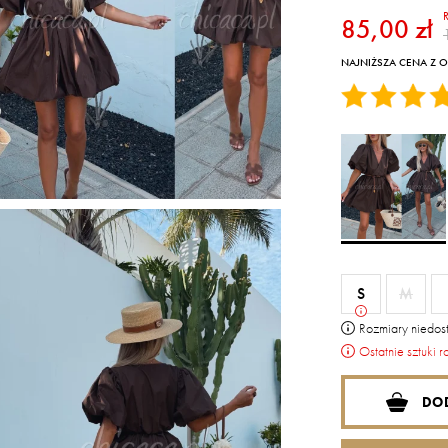
85,00 zł
NAJNIŻSZA CENA Z OS
S
M
Rozmiary niedost
Ostatnie sztuki r
DO