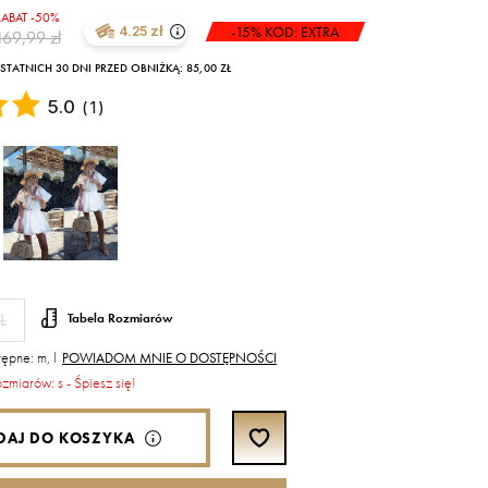
RABAT -50%
-15% KOD: EXTRA
4.25 zł
169,99 zł
TATNICH 30 DNI PRZED OBNIŻKĄ: 85,00 ZŁ
5.0
(
1
)
L
Tabela Rozmiarów
ępne: m, l
POWIADOM MNIE O DOSTĘPNOŚCI
ozmiarów: s - Śpiesz się!
DAJ DO KOSZYKA