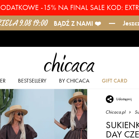
ODATKOWE -15% NA FINAL SALE KOD: EXT
ELA 9.08 19:00
Jeszc
BĄDŹ Z NAMI ❤️
ER
BESTSELLERY
BY CHICACA
GIFT CARD
Udostępnij
Chicaca.pl
Su
SUKIEN
DAY CZ