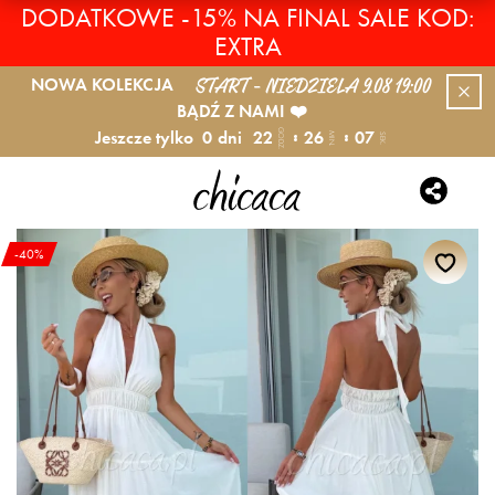
DODATKOWE -15% NA FINAL SALE KOD:
EXTRA
START - NIEDZIELA 9.08 19:00
NOWA KOLEKCJA
BĄDŹ Z NAMI ❤️
Jeszcze tylko
0
dni
22
26
06
GODZ.
MIN.
SEK.
-40%