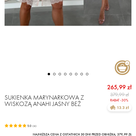
265,99 zł
379,99 zł
SUKIENKA MARYNARKOWA Z
RABAT -30%
WISKOZĄ ANAHI JASNY BEŻ
13.3 zł
5.0
(
3
)
NAJNIŻSZA CENA Z OSTATNICH 30 DNI PRZED OBNIŻKĄ: 379,99 ZŁ