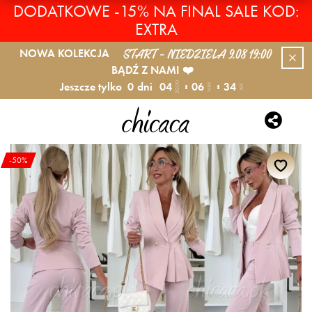
DODATKOWE -15% NA FINAL SALE KOD:
EXTRA
START - NIEDZIELA 9.08 19:00
NOWA KOLEKCJA
BĄDŹ Z NAMI ❤️
Jeszcze tylko
0
dni
04
06
33
GODZ.
MIN.
SEK.
-50%