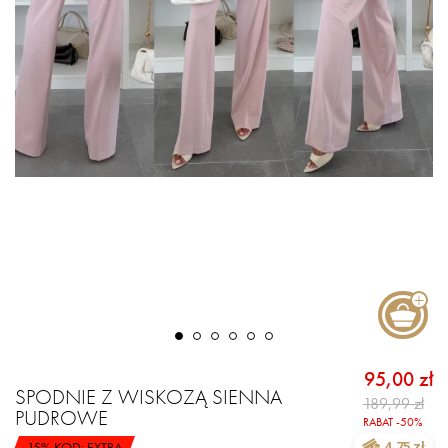
95,00 zł
SPODNIE Z WISKOZĄ SIENNA
189,99 zł
PUDROWE
RABAT -50%
-15% KOD: EXTRA
4.75 zł