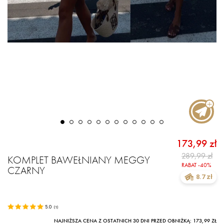
173,99 zł
289,99 zł
KOMPLET BAWEŁNIANY MEGGY
RABAT -40%
CZARNY
8.7 zł
5.0
(
1
)
NAJNIŻSZA CENA Z OSTATNICH 30 DNI PRZED OBNIŻKĄ: 173,99 ZŁ