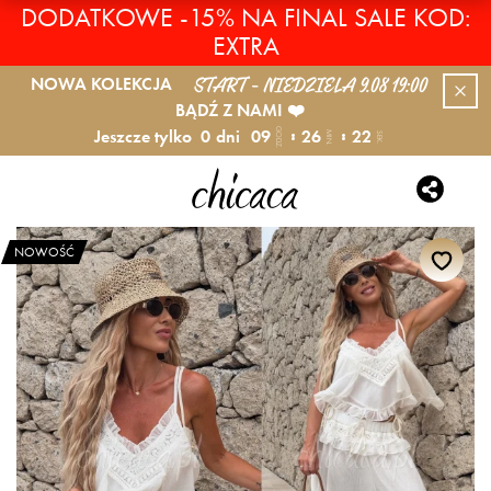
DODATKOWE -15% NA FINAL SALE KOD:
EXTRA
START - NIEDZIELA 9.08 19:00
NOWA KOLEKCJA
BĄDŹ Z NAMI ❤️
Jeszcze tylko
0
dni
09
26
21
GODZ.
MIN.
SEK.
NOWOŚĆ