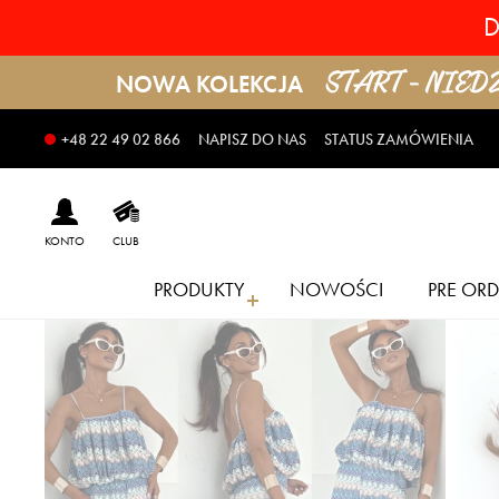
D
START - NIEDZI
NOWA KOLEKCJA
NAPISZ DO NAS
STATUS ZAMÓWIENIA
+48 22 49 02 866
KONTO
CLUB
PRODUKTY
NOWOŚCI
PRE ORD