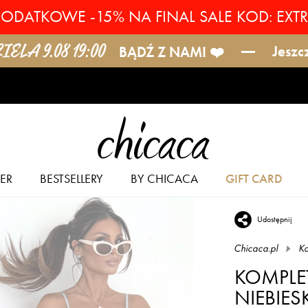
ODATKOWE -15% NA FINAL SALE KOD: EXT
ELA 9.08 19:00
Jeszc
BĄDŹ Z NAMI ❤️
ER
BESTSELLERY
BY CHICACA
GIFT CARD
Udostępnij
Chicaca.pl
Ko
KOMPLE
NIEBIES