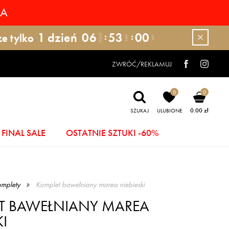
RA
1
dzień
06
52
59
ze tylko
GODZ.
MIN.
SEK.
ZWRÓĆ/REKLAMUJ
0
0
0.00 zł
SZUKAJ
ULUBIONE
FINAL SALE
OSTATNIE SZTUKI -60%
mplety
komplet bawełniany marea niebieski
T BAWEŁNIANY MAREA
KI