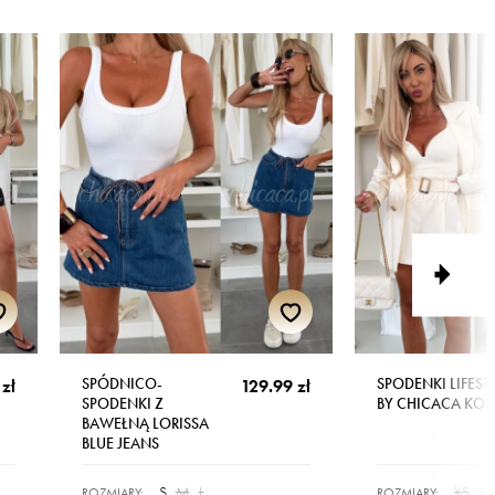
SPÓDNICO-
SPODENKI LIFEST
zł
129.99 zł
SPODENKI Z
BY CHICACA KO
BAWEŁNĄ LORISSA
BLUE JEANS
S
M
L
XS
S
ROZMIARY:
ROZMIARY: