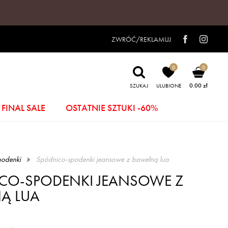
ZWRÓĆ/REKLAMUJ
0
0
0.00 zł
SZUKAJ
ULUBIONE
FINAL SALE
OSTATNIE SZTUKI -60%
odenki
spódnico-spodenki jeansowe z bawełną lua
CO-SPODENKI JEANSOWE Z
Ą LUA