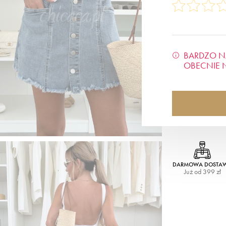
BARDZO N
OBECNIE 
DARMOWA DOSTA
Już od 399 zł