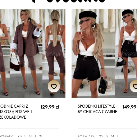
PODNIE CAPRI Z
SPODENKI LIFESTYLE
129.99 zł
149.99 
ISKOZĄ FITS WELL
BY CHICACA CZARNE
ZEKOLADOWE
XS
S
M
L
XL
XS
S
M
L
ZMIARY:
ROZMIARY: