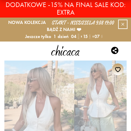
DODATKOWE -15% NA FINAL SALE KOD:
EXTRA
START - NIEDZIELA 9.08 19:00
NOWA KOLEKCJA
BĄDŹ Z NAMI ❤️
Jeszcze tylko
1
dzień
04
15
07
GODZ.
MIN.
SEK.