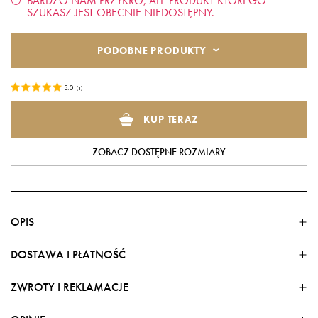
BARDZO NAM PRZYKRO, ALE PRODUKT KTÓREGO
SZUKASZ JEST OBECNIE NIEDOSTĘPNY.
PODOBNE PRODUKTY
5.0
(
1
)
KUP TERAZ
ZOBACZ DOSTĘPNE ROZMIARY
OPIS
DOSTAWA I PŁATNOŚĆ
ZWROTY I REKLAMACJE
FORMY DOSTAWY
Dostawa w kraju