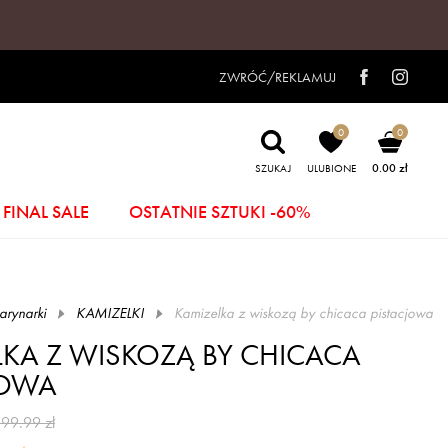
ZWRÓĆ/REKLAMUJ
0
0
0.00 zł
SZUKAJ
ULUBIONE
FINAL SALE
OSTATNIE SZTUKI -60%
rynarki
KAMIZELKI
kamizelka z wiskozą by chicaca pistacjowa
LKA Z WISKOZĄ BY CHICACA
JOWA
199.99 zł