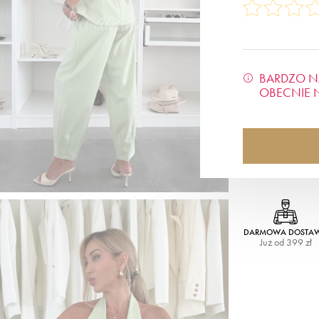
BARDZO N
OBECNIE 
DARMOWA DOSTA
Już od 399 zł