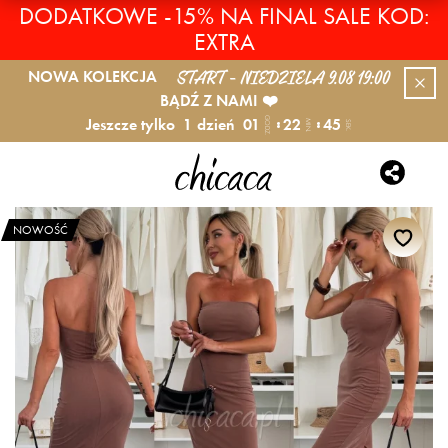
DODATKOWE -15% NA FINAL SALE KOD:
EXTRA
START - NIEDZIELA 9.08 19:00
NOWA KOLEKCJA
BĄDŹ Z NAMI ❤️
Jeszcze tylko
1
dzień
01
22
45
GODZ.
MIN.
SEK.
NOWOŚĆ