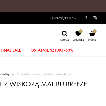
ZWRÓĆ/REKLAMUJ
0
0
0.00 zł
SZUKAJ
ULUBIONE
FINAL SALE
OSTATNIE SZTUKI -60%
mplety
komplet z wiskozą malibu breeze biały
T Z WISKOZĄ MALIBU BREEZE