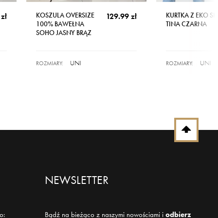
KOSZULA OVERSIZE
KURTKA Z EKO S
zł
129.99 zł
100% BAWEŁNA
TINA CZARNA
SOHO JASNY BRĄZ
UNI
UNI
ROZMIARY:
ROZMIARY:
NEWSLETTER
o:
Bądź na bieżąco z naszymi nowościami i
odbierz