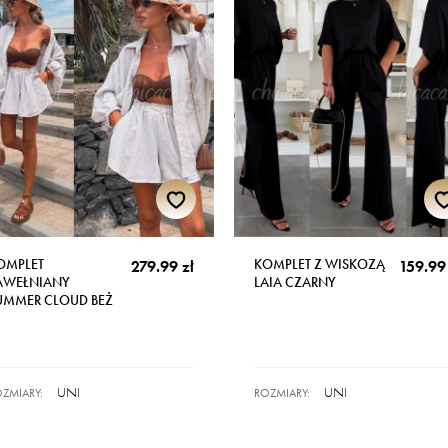
OMPLET
KOMPLET Z WISKOZĄ
279.99 zł
159.99 
AWEŁNIANY
LAIA CZARNY
UMMER CLOUD BEŻ
UNI
UNI
ZMIARY:
ROZMIARY: