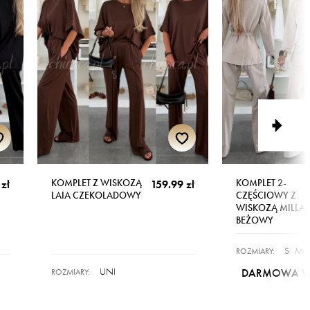
KOMPLET Z WISKOZĄ
KOMPLET 2-
zł
159.99 zł
LAIA CZEKOLADOWY
CZĘŚCIOWY Z
WISKOZĄ MILLA
BEŻOWY
S
M
ROZMIARY:
UNI
DARMOWA WY
ROZMIARY: