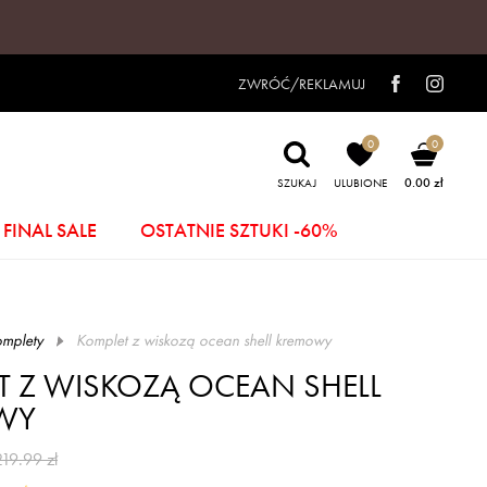
ZWRÓĆ/REKLAMUJ
0
0
0.00 zł
SZUKAJ
ULUBIONE
FINAL SALE
OSTATNIE SZTUKI -60%
mplety
komplet z wiskozą ocean shell kremowy
T Z WISKOZĄ OCEAN SHELL
WY
219.99 zł