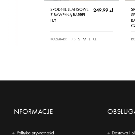
SPODNIE JEANSOWE
S
249.99 zł
Z BAWEŁNĄ BARREL
S
FLY
B
C
XS
S
M
L
XL
ROZMIARY:
RO
INFORMACJE
OBSŁUGA
Polityka prywatności
Dostawa i p