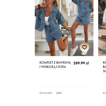
KOMPLET Z BAWEŁNĄ
K
289.99 zł
I WISKOZĄ CINTIA
B
S
UNI
ROZMIARY:
RO