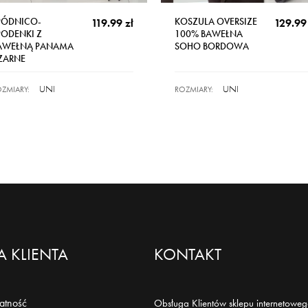
PÓDNICO-
KOSZULA OVERSIZE
119.99 zł
129.99 
PODENKI Z
100% BAWEŁNA
AWEŁNĄ PANAMA
SOHO BORDOWA
ZARNE
UNI
UNI
ZMIARY:
ROZMIARY:
 KLIENTA
KONTAKT
łatność
Obsługa Klientów sklepu internetoweg