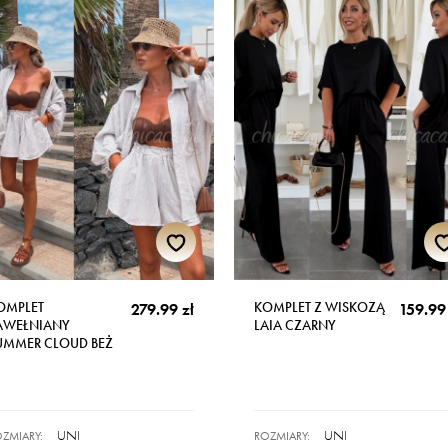
OMPLET
KOMPLET Z WISKOZĄ
279.99 zł
159.99 
AWEŁNIANY
LAIA CZARNY
UMMER CLOUD BEŻ
UNI
UNI
ZMIARY:
ROZMIARY: