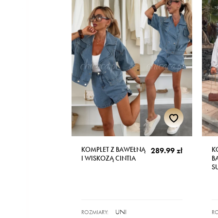
KOMPLET Z BAWEŁNĄ
K
289.99 zł
I WISKOZĄ CINTIA
B
S
UNI
ROZMIARY:
RO