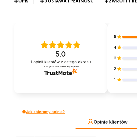
OPIS
DOSTAWA I PŁATNOŚĆ
ZWROTY I R
5
4
5.0
3
1
opinii klientów
z całego okresu
zebranych i zweryfikowanych przez
2
1
Jak zbieramy opinie?
Opinie klientów