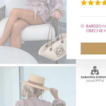
BARDZO N
OBECNIE 
DARMOWA DOSTA
Już od 399 zł