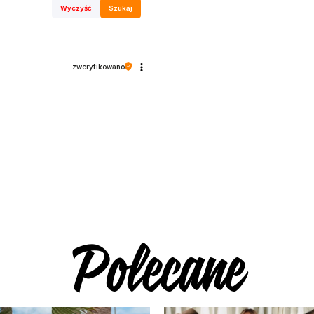
Wyczyść
Szukaj
zweryfikowano
Polecane