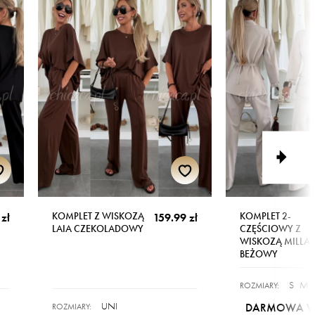
KOMPLET Z WISKOZĄ
KOMPLET 2-
zł
159.99 zł
LAIA CZEKOLADOWY
CZĘŚCIOWY Z
WISKOZĄ MILLA
BEŻOWY
S
M
ROZMIARY:
UNI
DARMOWA WY
ROZMIARY: