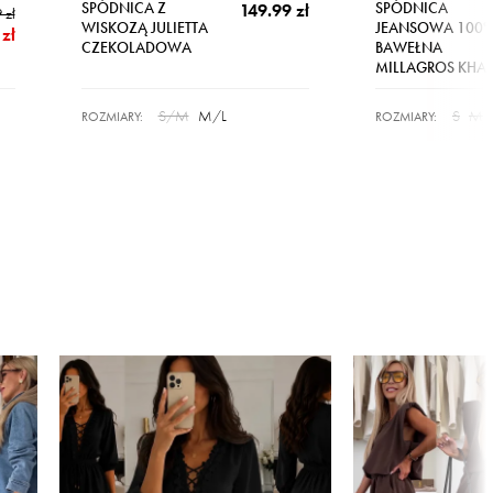
SPÓDNICA Z
SPÓDNICA
149.99 zł
 zł
WISKOZĄ JULIETTA
JEANSOWA 100
zł
CZEKOLADOWA
BAWEŁNA
MILLAGROS KHAK
S/M
M/L
S
M
ROZMIARY:
ROZMIARY: