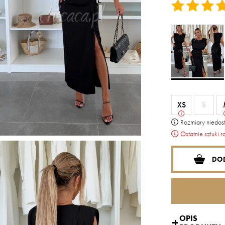
XS
S
Rozmiary niedost
Ostatnie sztuki r
DO
OPIS