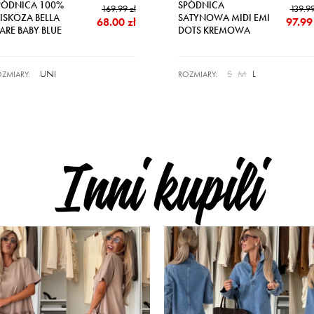
PÓDNICA 100%
SPÓDNICA
169.99 zł
139.99
ISKOZA BELLA
SATYNOWA MIDI EMI
68.00 zł
97.99 
ARE BABY BLUE
DOTS KREMOWA
UNI
S
M
L
ZMIARY:
ROZMIARY:
Inni kupili