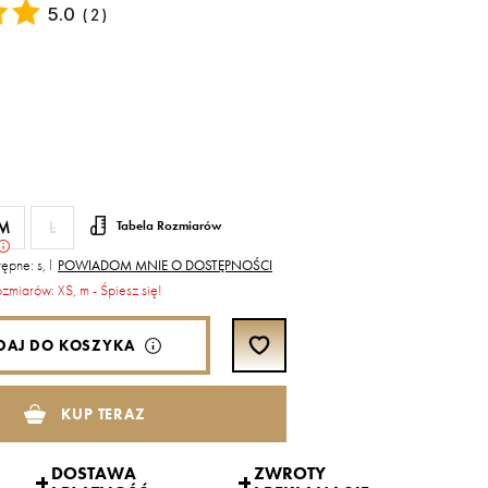
5.0
(
2
)
M
L
Tabela Rozmiarów
ępne: s, l
POWIADOM MNIE O DOSTĘPNOŚCI
ozmiarów: XS, m - Śpiesz się!
DAJ DO KOSZYKA
KUP TERAZ
DOSTAWA
ZWROTY