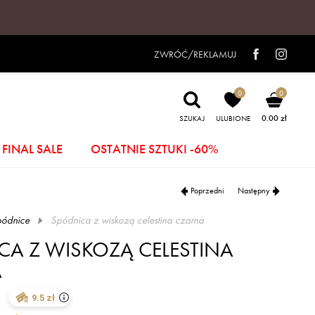
ZWRÓĆ/REKLAMUJ
0
0
0.00 zł
SZUKAJ
ULUBIONE
FINAL SALE
OSTATNIE SZTUKI -60%
Poprzedni
Następny
ódnice
spódnica z wiskozą celestina czarna
CA Z WISKOZĄ CELESTINA
A
9.5 zł