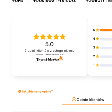
OPIS
DOSTAWA I PŁATNOŚĆ
ZWROTY I R
5
4
5.0
3
2
opinii klientów
z całego okresu
zebranych i zweryfikowanych przez
2
1
Jak zbieramy opinie?
Opinie klientów