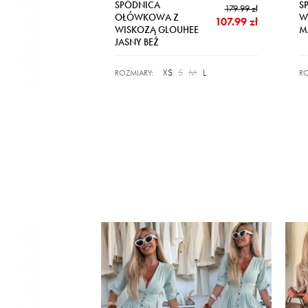
SPÓDNICA
S
179.99 zł
OŁÓWKOWA Z
W
107.99 zł
WISKOZĄ GLOUHEE
M
JASNY BEŻ
XS
S
M
L
ROZMIARY:
RO