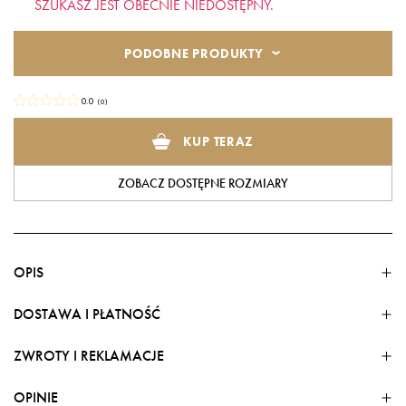
SZUKASZ JEST OBECNIE NIEDOSTĘPNY.
PODOBNE PRODUKTY
0.0
(
0
)
KUP TERAZ
ZOBACZ DOSTĘPNE ROZMIARY
OPIS
DOSTAWA I PŁATNOŚĆ
ZWROTY I REKLAMACJE
FORMY DOSTAWY
Stylowy kombinezon to idealna propozycja dla kobiet
Dostawa w kraju
OPINIE