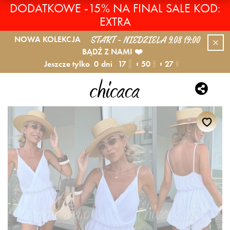
DODATKOWE -15% NA FINAL SALE KOD:
EXTRA
START - NIEDZIELA 9.08 19:00
NOWA KOLEKCJA
BĄDŹ Z NAMI ❤️
Jeszcze tylko
0
dni
17
50
26
GODZ.
MIN.
SEK.