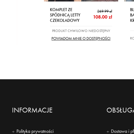
KOMPLET ZE
B
269.99 zł
SPÓDNICĄ LETTY
B
108.00 zł
CZEKOLADOWY
K
PRODUKT CHWILOWO NIEDOSTĘPNY
RO
POWIADOM MNIE O DOSTĘPNOŚCI
INFORMACJE
OBSŁUGA
Polityka prywatności
Dostawa i p