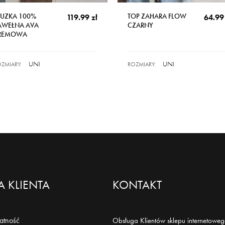
LUZKA 100%
TOP ZAHARA FLOW
119.99 zł
64.99 
AWEŁNA AVA
CZARNY
REMOWA
UNI
UNI
ZMIARY:
ROZMIARY:
 KLIENTA
KONTAKT
łatność
Obsługa Klientów sklepu internetoweg