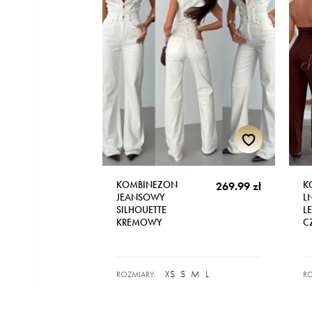
KOMBINEZON
K
269.99 zł
JEANSOWY
L
SILHOUETTE
LE
KREMOWY
C
XS
S
M
L
ROZMIARY:
RO