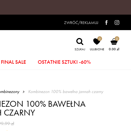
ZWRÓĆ/REKLAMUJ
0
0
0.00 zł
SZUKAJ
ULUBIONE
FINAL SALE
OSTATNIE SZTUKI -60%
ombinezony
kombinezon 100% bawełna jannah czarny
EZON 100% BAWEŁNA
 CZARNY
99.99 zł