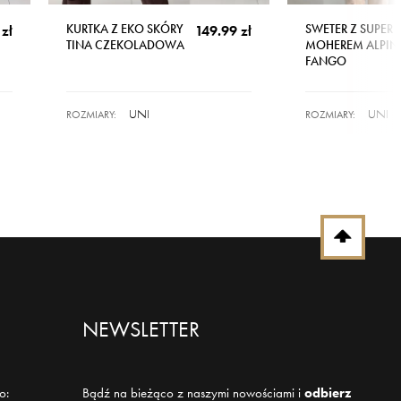
KURTKA Z EKO SKÓRY
SWETER Z SUPER 
zł
149.99 zł
TINA CZEKOLADOWA
MOHEREM ALPIN
FANGO
UNI
UNI
ROZMIARY:
ROZMIARY:
NEWSLETTER
o:
Bądź na bieżąco z naszymi nowościami i
odbierz