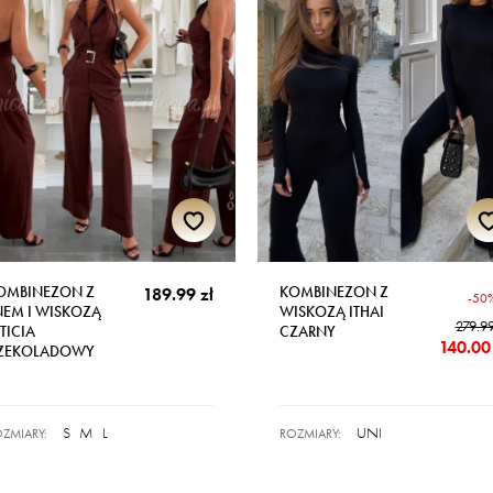
OMBINEZON Z
KOMBINEZON Z
189.99 zł
-50
NEM I WISKOZĄ
WISKOZĄ ITHAI
279.99
TICIA
CZARNY
140.00 
ZEKOLADOWY
S
M
L
UNI
ZMIARY:
ROZMIARY: