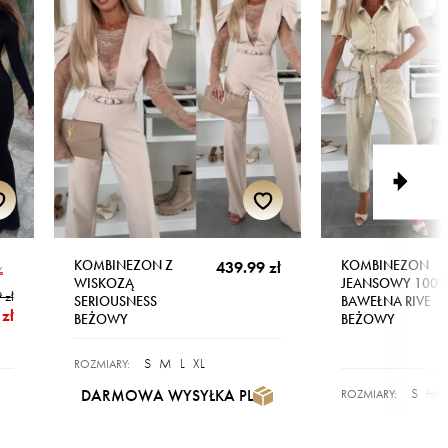
KOMBINEZON Z
KOMBINEZON
439.99 zł
%
WISKOZĄ
JEANSOWY 100
 zł
SERIOUSNESS
BAWEŁNA RIVE
zł
BEŻOWY
BEŻOWY
S
M
L
XL
ROZMIARY:
S
M
DARMOWA WYSYŁKA PL
ROZMIARY: