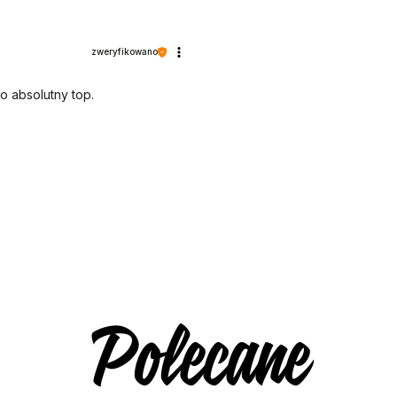
zweryfikowano
o absolutny top.
la nas znaczy - dzięki niej
i, Chicaca.
Polecane