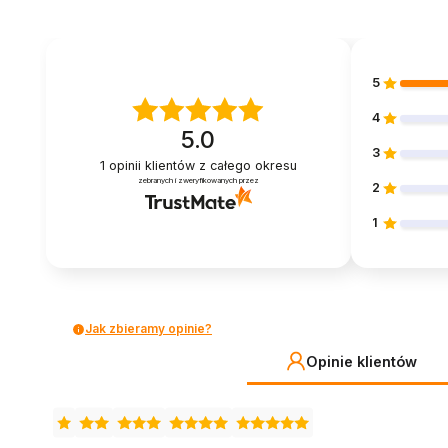
5
4
5.0
3
1
opinii klientów
z całego okresu
zebranych i zweryfikowanych przez
2
1
Jak zbieramy opinie?
Opinie klientów