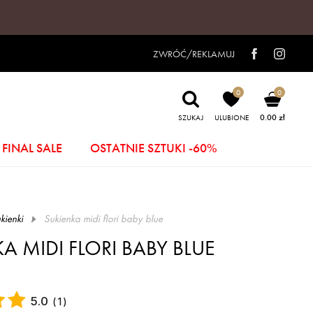
ZWRÓĆ/REKLAMUJ
0
0
0.00 zł
SZUKAJ
ULUBIONE
FINAL SALE
OSTATNIE SZTUKI -60%
kienki
sukienka midi flori baby blue
A MIDI FLORI BABY BLUE
5.0
(
1
)