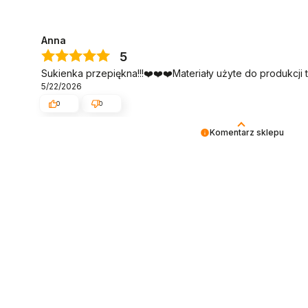
Anna
5
Sukienka przepiękna!!!❤️❤️❤️Materiały użyte do produkcji t
5/22/2026
0
0
Komentarz sklepu
Dziękujemy bardzo za Twoją opinię! Twoja recenzja wiele d
wiemy, że jesteśmy na właściwym torze :) Z pozdrowieniam