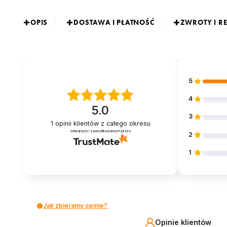
OPIS
DOSTAWA I PŁATNOŚĆ
ZWROTY I R
5
4
5.0
3
1
opinii klientów
z całego okresu
zebranych i zweryfikowanych przez
2
1
Jak zbieramy opinie?
Opinie klientów