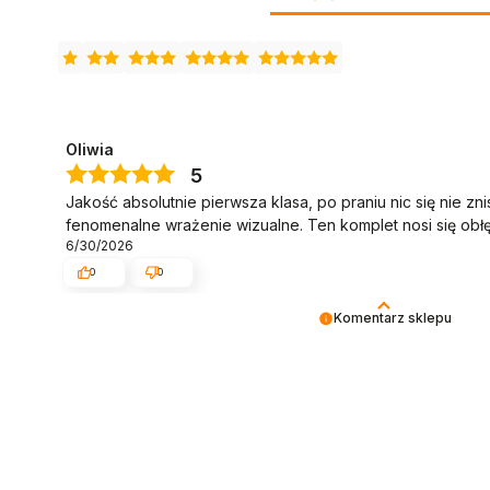
Oliwia
5
Jakość absolutnie pierwsza klasa, po praniu nic się nie zn
fenomenalne wrażenie wizualne. Ten komplet nosi się obłę
6/30/2026
0
0
Komentarz sklepu
Szalenie nam miło, że jesteś zadowolona! Bardzo nam zal
tak jak tego oczekujesz. Dziękujemy za informację, że ws
Chicaca Team.