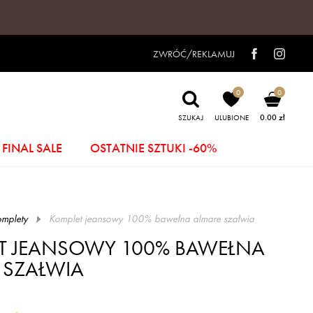
ZWRÓĆ/REKLAMUJ
0
0
0.00 zł
SZUKAJ
ULUBIONE
FINAL SALE
OSTATNIE SZTUKI -60%
mplety
komplet jeansowy 100% bawełna almare szałwia
T JEANSOWY 100% BAWEŁNA
 SZAŁWIA