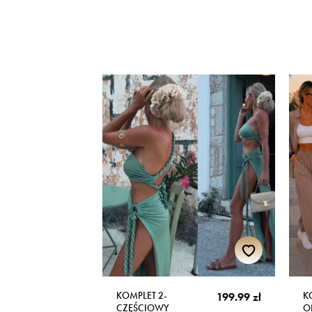
KOMPLET 2-
K
199.99 zł
CZĘŚCIOWY
O