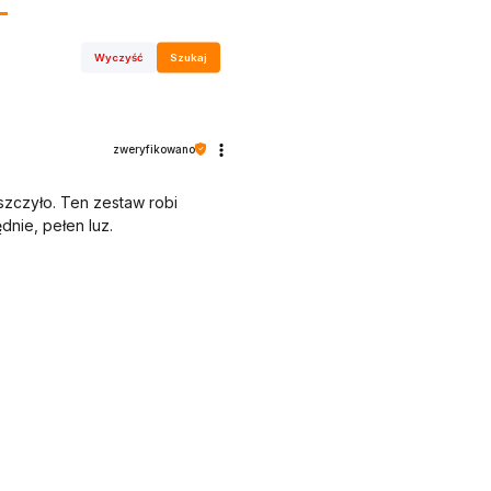
Wyczyść
Szukaj
zweryfikowano
iszczyło. Ten zestaw robi
dnie, pełen luz.
eży aby paczki przychodziły
zystko ok. Pozdrawiamy,