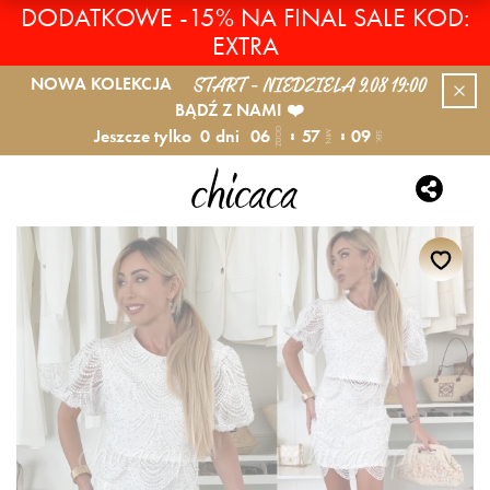
DODATKOWE -15% NA FINAL SALE KOD:
EXTRA
START - NIEDZIELA 9.08 19:00
NOWA KOLEKCJA
BĄDŹ Z NAMI ❤️
Jeszcze tylko
0
dni
06
57
09
GODZ.
MIN.
SEK.