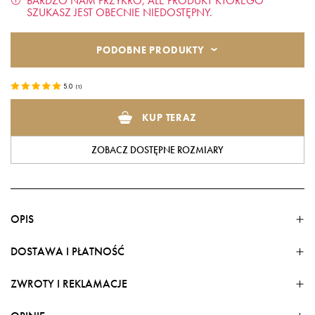
BARDZO NAM PRZYKRO, ALE PRODUKT KTÓREGO
SZUKASZ JEST OBECNIE NIEDOSTĘPNY.
PODOBNE PRODUKTY
5.0
(
1
)
KUP TERAZ
ZOBACZ DOSTĘPNE ROZMIARY
OPIS
DOSTAWA I PŁATNOŚĆ
ZWROTY I REKLAMACJE
FORMY DOSTAWY
Stylowy komplet, który łączy subtelne zdobienia z lekkim,
Dostawa w kraju