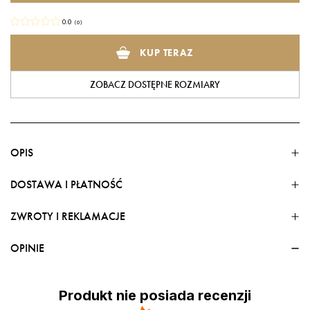
0.0
(
0
)
KUP TERAZ
ZOBACZ DOSTĘPNE ROZMIARY
OPIS
DOSTAWA I PŁATNOŚĆ
ZWROTY I REKLAMACJE
FORMY DOSTAWY
kombinezon
Dostawa w kraju
OPINIE
Przesyłka GLS Bliżej Ciebie - Automaty 24/7 i punkty odbioru
10,00 zł.
Produkt nie posiada recenzji
Przesyłka kurierska GLS z przedpłatą na konto
17,99 zł
.