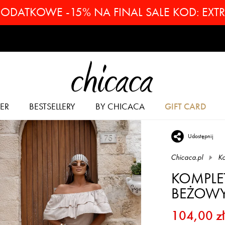
ODATKOWE -15% NA FINAL SALE KOD: EXT
ER
BESTSELLERY
BY CHICACA
GIFT CARD
Udostępnij
Chicaca.pl
Ko
KOMPLE
BEŻOW
104,00 zł