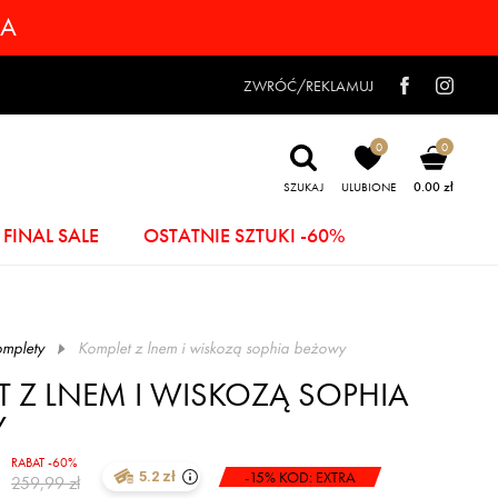
RA
ZWRÓĆ/REKLAMUJ
0
0
0.00 zł
SZUKAJ
ULUBIONE
FINAL SALE
OSTATNIE SZTUKI -60%
mplety
komplet z lnem i wiskozą sophia beżowy
T Z LNEM I WISKOZĄ SOPHIA
Y
RABAT -60%
-15% KOD: EXTRA
5.2 zł
259,99 zł