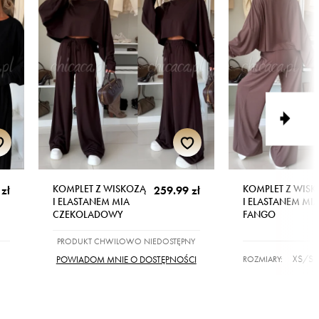
KOMPLET Z WISKOZĄ
KOMPLET Z WIS
zł
259.99 zł
I ELASTANEM MIA
I ELASTANEM MI
CZEKOLADOWY
FANGO
PRODUKT CHWILOWO NIEDOSTĘPNY
XS/S
ROZMIARY:
POWIADOM MNIE O DOSTĘPNOŚCI