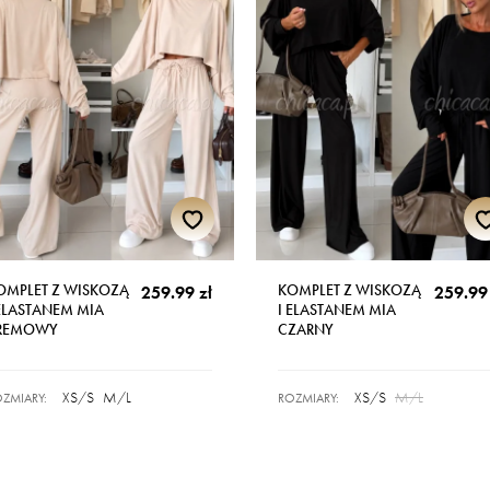
OMPLET Z WISKOZĄ
KOMPLET Z WISKOZĄ
259.99 zł
259.99 
 ELASTANEM MIA
I ELASTANEM MIA
REMOWY
CZARNY
XS/S
M/L
XS/S
M/L
ZMIARY:
ROZMIARY: