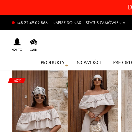
D
NAPISZ DO NAS
STATUS ZAMÓWIENIA
+48 22 49 02 866
KONTO
CLUB
PRODUKTY
NOWOŚCI
PRE ORD
-60%