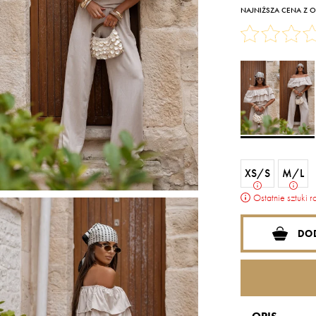
NAJNIŻSZA CENA Z OS
XS/S
M/L
Ostatnie sztuki 
DO