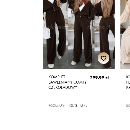
KOMPLET
K
299.99 zł
BAWEŁNIANY COMFY
I
CZEKOLADOWY
K
XS/S
M/L
ROZMIARY:
RO