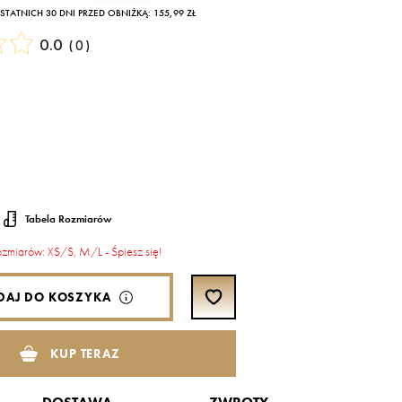
TATNICH 30 DNI PRZED OBNIŻKĄ: 155,99 ZŁ
0.0
(
0
)
Tabela Rozmiarów
rozmiarów: XS/S, M/L - Śpiesz się!
DAJ DO KOSZYKA
KUP TERAZ