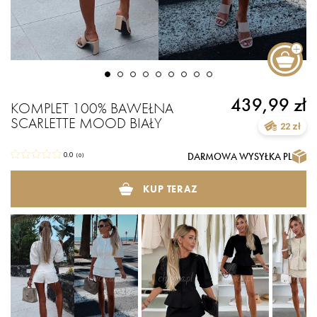
439,99 zł
KOMPLET 100% BAWEŁNA
SCARLETTE MOOD BIAŁY
22 zł
DARMOWA WYSYŁKA PL
0.0
(
0
)
KUP TERAZ