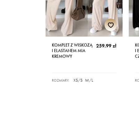
KOMPLET Z WISKOZĄ
K
259.99 zł
I ELASTANEM MIA
I
KREMOWY
C
XS/S
M/L
ROZMIARY:
RO