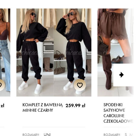
KOMPLET Z BAWEŁNĄ
SPODENKI
zł
259.99 zł
MINNIE CZARNY
SATYNOWE
CAROLLINE
CZEKOLADOWE
UNI
S
M
ROZMIARY:
ROZMIARY: