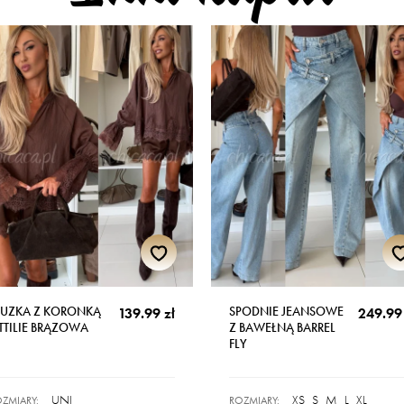
LUZKA Z KORONKĄ
SPODNIE JEANSOWE
139.99 zł
249.99 
TTILIE BRĄZOWA
Z BAWEŁNĄ BARREL
FLY
UNI
XS
S
M
L
XL
ZMIARY:
ROZMIARY: