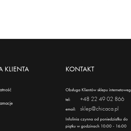
 KLIENTA
KONTAKT
łatność
Obsługa Klientów sklepu internetoweg
+48 22 49 02 866
tel:
lamacje
sklep@chicaca.pl
email:
Infolinia czynna od poniedziałku do
piątku w godzinach 10:00 - 16:00