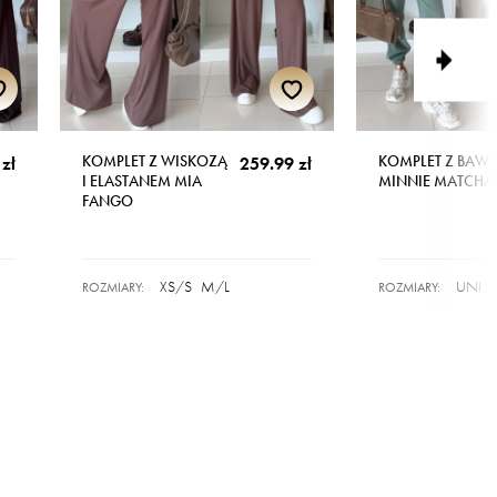
KOMPLET Z WISKOZĄ
KOMPLET Z BAW
zł
259.99 zł
I ELASTANEM MIA
MINNIE MATCHA
FANGO
XS/S
M/L
UNI
ROZMIARY:
ROZMIARY: