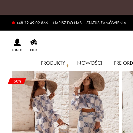
NAPISZ DO NAS
STATUS ZAMÓWIENIA
+48 22 49 02 866
KONTO
CLUB
PRODUKTY
NOWOŚCI
PRE ORD
-60%