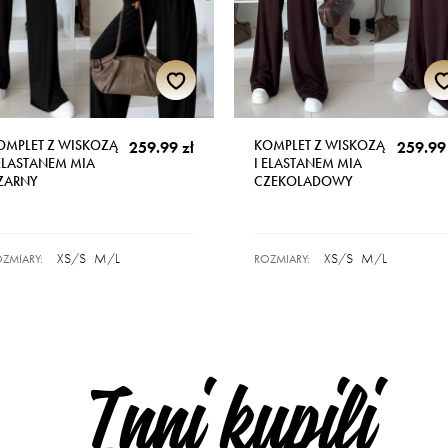
OMPLET Z WISKOZĄ
KOMPLET Z WISKOZĄ
259.99 zł
259.99 
 ELASTANEM MIA
I ELASTANEM MIA
ZARNY
CZEKOLADOWY
XS/S
M/L
XS/S
M/L
ZMIARY:
ROZMIARY:
Inni kupili