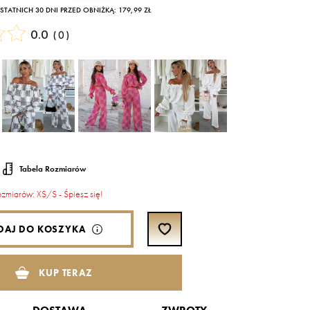
TATNICH 30 DNI PRZED OBNIŻKĄ: 179,99 ZŁ
0.0
(
0
)
Tabela Rozmiarów
rozmiarów: XS/S - Śpiesz się!
DAJ DO KOSZYKA
KUP TERAZ