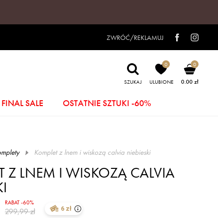
ZWRÓĆ/REKLAMUJ
0
0
0.00 zł
SZUKAJ
ULUBIONE
FINAL SALE
OSTATNIE SZTUKI -60%
mplety
komplet z lnem i wiskozą calvia niebieski
 Z LNEM I WISKOZĄ CALVIA
KI
RABAT -60%
6 zł
299,99 zł