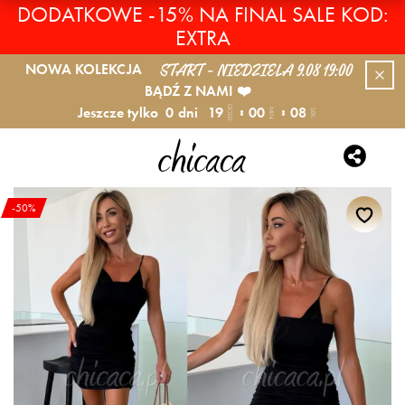
DODATKOWE -15% NA FINAL SALE KOD:
EXTRA
START - NIEDZIELA 9.08 19:00
NOWA KOLEKCJA
BĄDŹ Z NAMI ❤️
Jeszcze tylko
0
dni
19
00
07
GODZ.
MIN.
SEK.
-50%