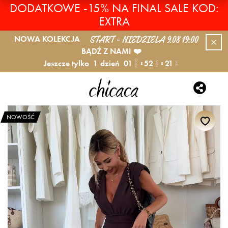
DODATKOWE -15% NA FINAL SALE KOD:
EXTRA
START - NIEDZIELA 9.08 19:00
NOWA KOLEKCJA
BĄDŹ Z NAMI ❤️
Jeszcze tylko
1
dzień
01
52
21
GODZ.
MIN.
SEK.
NOWOŚĆ