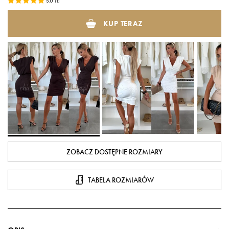
5.0
(
1
)
KUP TERAZ
ZOBACZ DOSTĘPNE ROZMIARY
TABELA ROZMIARÓW