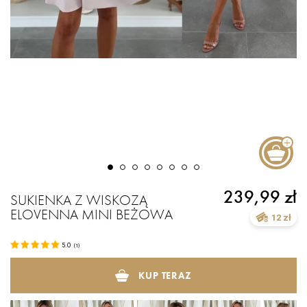
239,99 zł
SUKIENKA Z WISKOZĄ
ELOVENNA MINI BEŻOWA
12 zł
5.0
(
1
)
KUP TERAZ